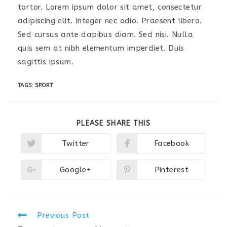
tortor. Lorem ipsum dolor sit amet, consectetur
adipiscing elit. Integer nec odio. Praesent libero.
Sed cursus ante dapibus diam. Sed nisi. Nulla
quis sem at nibh elementum imperdiet. Duis
sagittis ipsum.
TAGS:
SPORT
SHARE
PLEASE SHARE THIS
THIS
CONTENT
Twitter
Facebook
Opens
Opens
in
in
a
a
new
new
Google+
Pinterest
Opens
Opens
window
window
in
in
a
a
new
new
window
window
Read
Previous Post
more